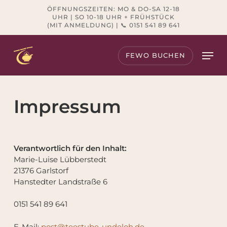
Skip
ÖFFNUNGSZEITEN: MO & DO-SA 12-18
to
UHR | SO 10-18 UHR + FRÜHSTÜCK
(MIT ANMELDUNG) | 📞 0151 541 89 641
main
content
Men
FEWO BUCHEN
Impressum
Verantwortlich für den Inhalt:
Marie-Luise Lübberstedt
21376 Garlstorf
Hanstedter Landstraße 6
0151 541 89 641
E-Mail:
post@teestube-undeloh.de